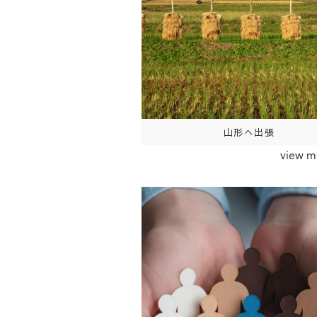
山形へ出張
view m